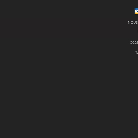
NOUS
©20
T