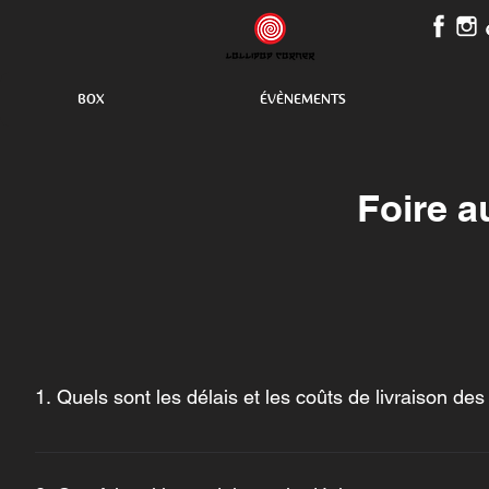
BOX
ÉVÈNEMENTS
Foire a
1. Quels sont les délais et les coûts de livraison de
Nous livrons en Europe et aux États-Unis, et selon le pays d
revanche reste le même, à hauteur de 8€ TTC.