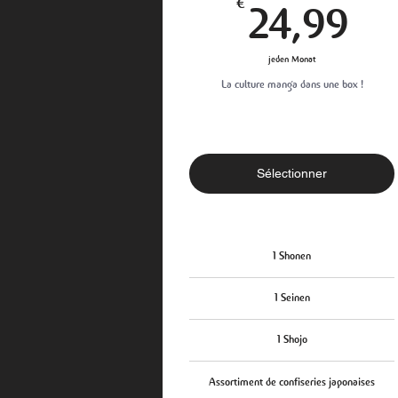
24
€
24,99
jeden Monat
La culture manga dans une box !
Sélectionner
1 Shonen
1 Seinen
1 Shojo
Assortiment de confiseries japonaises