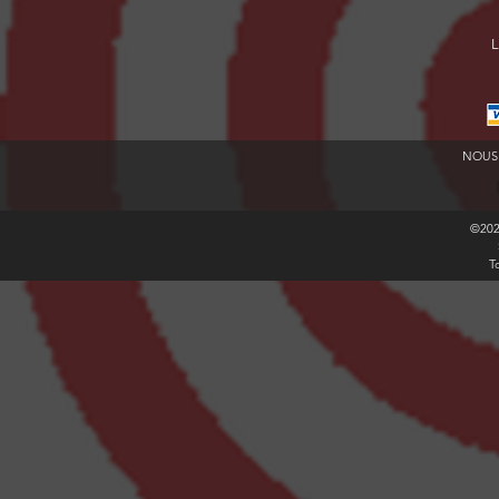
L
NOUS
©20
T