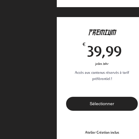
PREMIUM
39
€
39,99
jedes Jahr
Accès aux contenus réservés à tarif
préférentiel !
Sélectionner
Atelier Création inclus