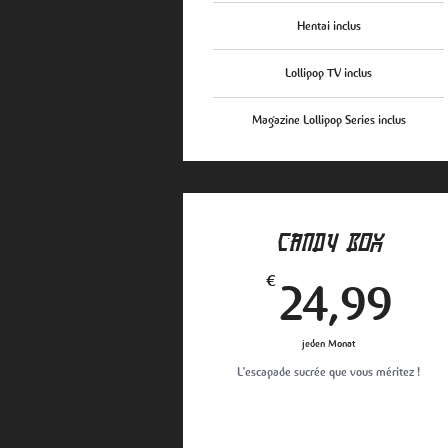
Hentai inclus
Lollipop TV inclus
Magazine Lollipop Series inclus
CANDY BOX
24
€
24,99
jeden Monat
L'escapade sucrée que vous méritez !