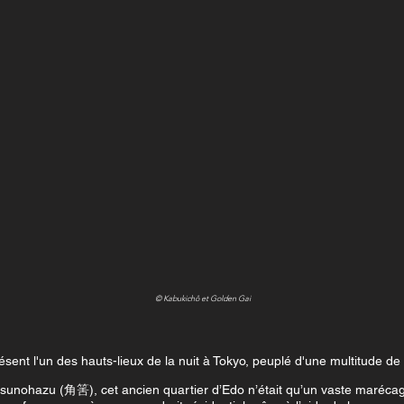
© Kabukichô et Golden Gai
ent l'un des hauts-lieux de la nuit à Tokyo, peuplé d'une multitude de b
unohazu (角筈), cet ancien quartier d’Edo n’était qu’un vaste marécage