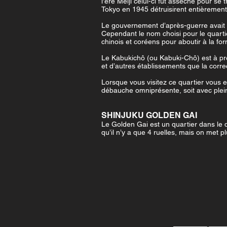
l’ère Meiji celui-ci fut asséché pour 
Tokyo en 1945 détruisirent entièrement l
Le gouvernement d’après-guerre avait l
Cependant le nom choisi pour le quarti
chinois et coréens pour aboutir à la fo
Le Kabukichô (ou Kabuki-Chô) est à prés
et d’autres établissements que la correc
Lorsque vous visitez ce quartier vous 
débauche omniprésente, soit avec plei
SHINJUKU GOLDEN GAI
Le Golden Gai est un quartier dans le qua
qu’il n’y a que 4 ruelles, mais on met pl