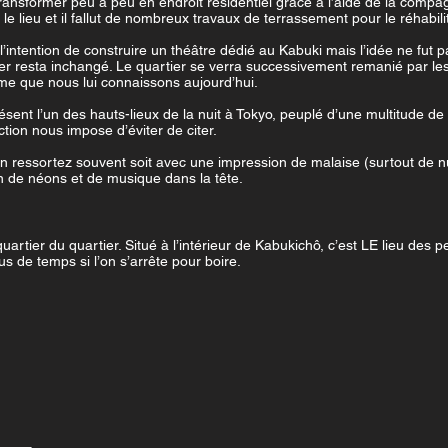
se transformer peu à peu en endroit résidentiel grâce à l’aide de la co
e lieu et il fallut de nombreux travaux de terrassement pour le réhabilit
’intention de construire un théâtre dédié au Kabuki mais l’idée ne fu
er resta inchangé. Le quartier se verra successivement remanié par le
rme que nous lui connaissons aujourd’hui.
ent l’un des hauts-lieux de la nuit à Tokyo, peuplé d’une multitude de b
tion nous impose d’éviter de citer.
en ressortez souvent soit avec une impression de malaise (surtout de n
n de néons et de musique dans la tête.
rtier du quartier. Situé à l’intérieur de Kabukichô, c’est LE lieu des pet
us de temps si l’on s’arrête pour boire.