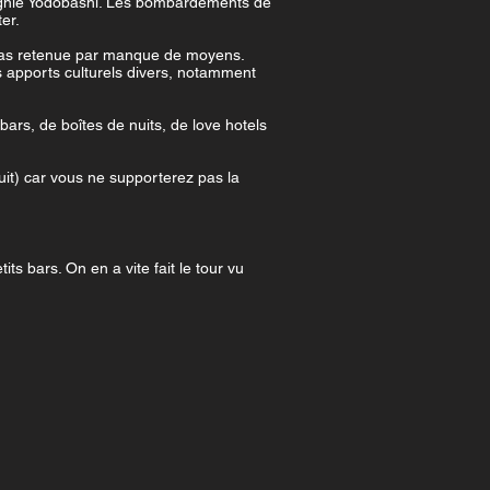
mpagnie Yodobashi. Les bombardements de
er.
t pas retenue par manque de moyens.
s apports culturels divers, notamment
ars, de boîtes de nuits, de love hotels
uit) car vous ne supporterez pas la
its bars. On en a vite fait le tour vu