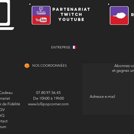
partenariat
twitch
youtube
ENTREPRISE
NOS COORDONNÉES
Abonnez-vo
et gagnez u
 Cadeau
07.80.97.56.45
nariat
De 10h00 à 19h00
de Fidélité
www.lollipopcorner.com
GV
AQ
tact
rum